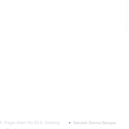
 INFORMASI
TENTANG
•
.A. Pagar Alam No.93 A, Gedong
Sekolah Darma Bangsa