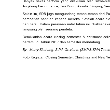
Banyak sekali perform yang dilakukan oleh siswa-s
Angklung Performance, Tari Piring, Aksutik, Singing, Sen
Selain itu, SDB juga mengundang teman-teman dari Panti
pemberian bantuan kepada mereka. Setelah acara clo
hari natal. Dalam perayaan natal tahun ini, dilaksana
langsung oleh seorang pendeta.
Demikianlah acara closing semester & chrismast cel
bertemu di tahun 2017 dan semester mendatang.
By : Merry Sitohang, S.Pd.,Gr.,Kons. (SMP & SMA Teac
Foto Kegiatan Closing Semester, Christmas and New Yea