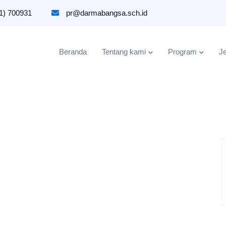
1) 700931
pr@darmabangsa.sch.id
Beranda
Tentang kami
Program
Je