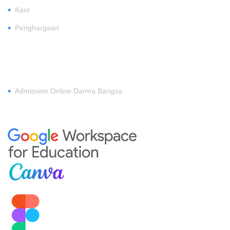
•
Karir
•
Penghargaan
DAFTAR
•
Admission Online Darma Bangsa
MEMBERSHIP