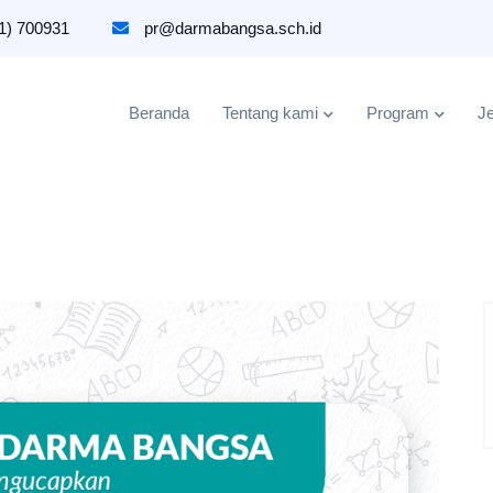
1) 700931
pr@darmabangsa.sch.id
Beranda
Tentang kami
Program
Je