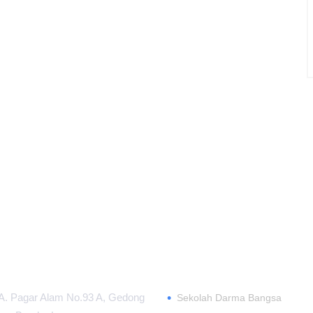
 INFORMASI
TENTANG
•
.A. Pagar Alam No.93 A, Gedong
Sekolah Darma Bangsa