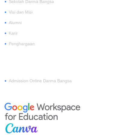
•
Sekolah Darma Bangsa
•
Visi dan Misi
•
Alumni
•
Karir
•
Penghargaan
DAFTAR
•
Admission Online Darma Bangsa
MEMBERSHIP