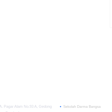
 INFORMASI
TENTANG
•
.A. Pagar Alam No.93 A, Gedong
Sekolah Darma Bangsa