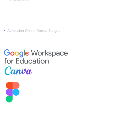
DAFTAR
•
Admission Online Darma Bangsa
MEMBERSHIP