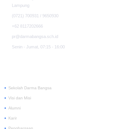
Lampung
(0721) 700931 / 9650930
+62 8117202666
pr@darmabangsa.sch.id
Senin - Jumat, 07:15 - 16:00
TENTANG
•
Sekolah Darma Bangsa
•
Visi dan Misi
•
Alumni
•
Karir
•
Penghargaan