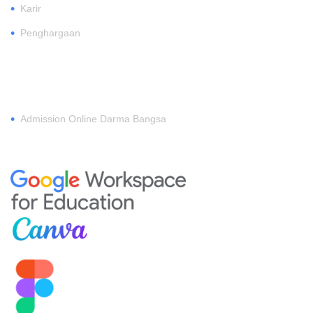
•
Karir
•
Penghargaan
DAFTAR
•
Admission Online Darma Bangsa
MEMBERSHIP