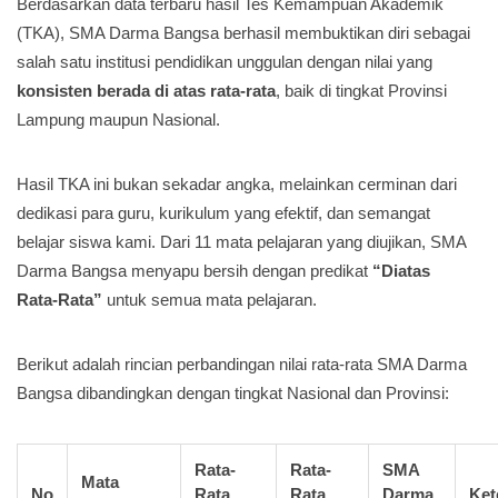
Berdasarkan data terbaru hasil Tes Kemampuan Akademik
(TKA), SMA Darma Bangsa berhasil membuktikan diri sebagai
salah satu institusi pendidikan unggulan dengan nilai yang
konsisten berada di atas rata-rata
, baik di tingkat Provinsi
Lampung maupun Nasional.
Hasil TKA ini bukan sekadar angka, melainkan cerminan dari
dedikasi para guru, kurikulum yang efektif, dan semangat
belajar siswa kami. Dari 11 mata pelajaran yang diujikan, SMA
Darma Bangsa menyapu bersih dengan predikat
“Diatas
Rata-Rata”
untuk semua mata pelajaran.
Berikut adalah rincian perbandingan nilai rata-rata SMA Darma
Bangsa dibandingkan dengan tingkat Nasional dan Provinsi:
Rata-
Rata-
SMA
Mata
No
Rata
Rata
Darma
Ket