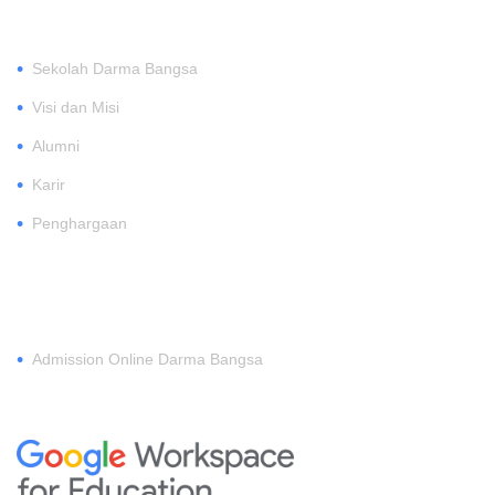
•
Sekolah Darma Bangsa
•
Visi dan Misi
•
Alumni
•
Karir
•
Penghargaan
DAFTAR
•
Admission Online Darma Bangsa
MEMBERSHIP