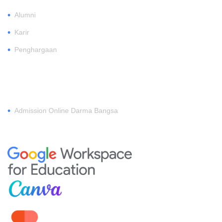
•
Alumni
•
Karir
•
Penghargaan
DAFTAR
•
Admission Online Darma Bangsa
MEMBERSHIP