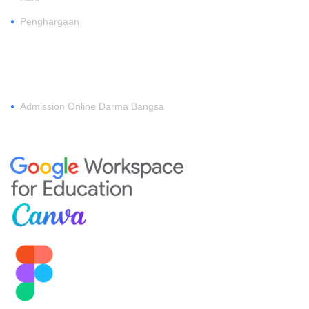
•
Penghargaan
DAFTAR
•
Admission Online Darma Bangsa
MEMBERSHIP