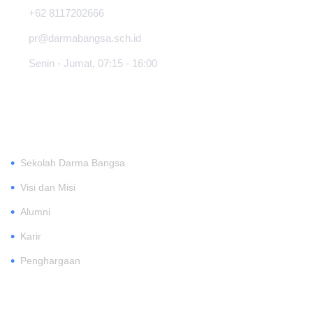
+62 8117202666
pr@darmabangsa.sch.id
Senin - Jumat, 07:15 - 16:00
TENTANG
•
Sekolah Darma Bangsa
•
Visi dan Misi
•
Alumni
•
Karir
•
Penghargaan
DAFTAR