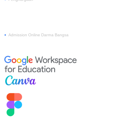
DAFTAR
•
Admission Online Darma Bangsa
MEMBERSHIP