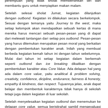
perempuan yang tidak sholat membersihkan diri dan
membantu guru untuk menyiapkan makan malam.
Setelah selesai sholat Jumat, kegiatan dilanjutkan
dengan
outbond.
Kegiatan ini dilakukan secara berkelompok.
Sesuai dengan temanya yaitu
Journey to the west
, maka
setiap kelompok akan mendapatkan sebuah kertas di mana
mereka harus mencari sebuah pesan-pesan yang di dapat
dari melewati tantangan dari setiap pos
outbond
. Pesan-pesan
yang harus ditemukan merupakan pesan moral yang berkaitan
dengan pembentukan karakter anak. Inilah yang membuat
berbeda kegiatan kemah tahun ini dengan tahun sebelumnya.
Mulai dari tahun ini setiap kegiatan dalam berkemah
seperti
outbond
dan
ice breaking
dikaitkan dengan
pembentukan karakter atau
Core Value
. Ada delapan hal yang
ada dalam
core value
, yaitu a
nalitical & problem solving,
creativity, confidence, dicipline, endurance, fairness & honesty,
empathy & kindness,
dan
respect
. Tujuannya jelas, anak dapat
belajar dan membentuk karakternya tidak hanya di sekolah
tetapi juga dalam kegiatan di luar sekolah.
Setelah menyelesaikan kegiatan
outbond
dan menemukan ke
delapan
core value
, semua beristirahat sambil mengevaluasi