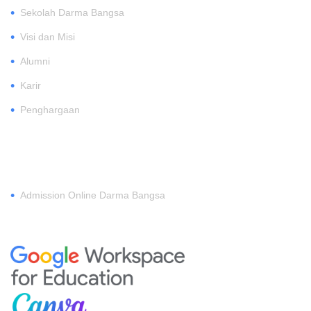
•
Sekolah Darma Bangsa
•
Visi dan Misi
•
Alumni
•
Karir
•
Penghargaan
DAFTAR
•
Admission Online Darma Bangsa
MEMBERSHIP