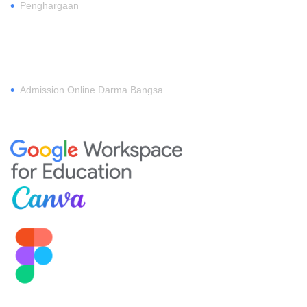
•
Penghargaan
DAFTAR
•
Admission Online Darma Bangsa
MEMBERSHIP